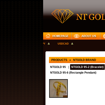
GBPUSD
USDJPY
USDCAD
PRODUCTS » NTGOLD BRAND
NTGOLD 95
|
NTGOLD 95-2 (Bracelet)
NTGOLD 95-6 (Rectangle Pendant)