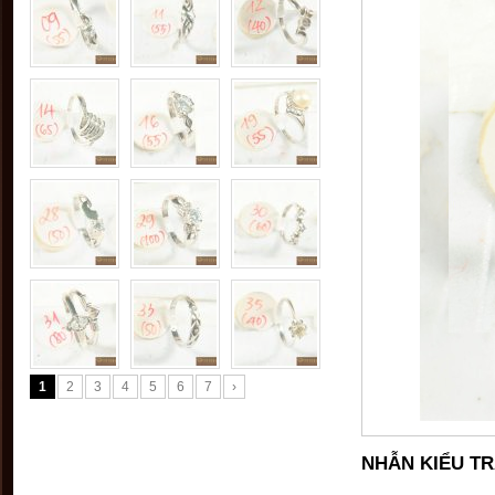
1
2
3
4
5
6
7
›
NHẪN KIỂU TR