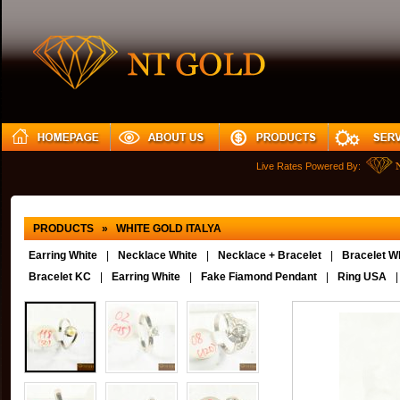
Live Rates Powered By:
PRODUCTS » WHITE GOLD ITALYA
Earring White
|
Necklace White
|
Necklace + Bracelet
|
Bracelet Wh
Bracelet KC
|
Earring White
|
Fake Fiamond Pendant
|
Ring USA
|