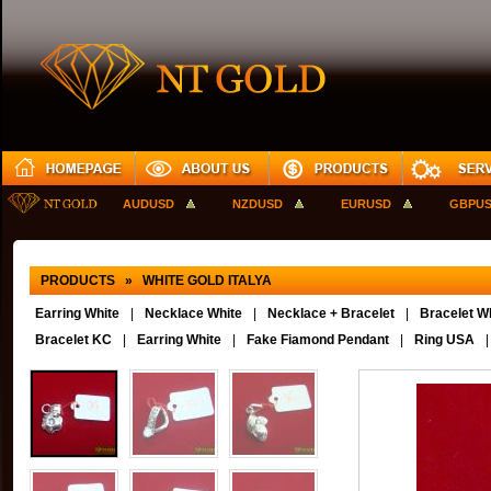
AUDUSD
NZDUSD
EURUSD
GBPUSD
PRODUCTS » WHITE GOLD ITALYA
Earring White
|
Necklace White
|
Necklace + Bracelet
|
Bracelet Wh
Bracelet KC
|
Earring White
|
Fake Fiamond Pendant
|
Ring USA
|