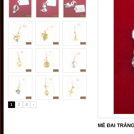
1
2
3
›
MỀ ĐAI TRẮNG