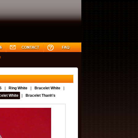
g
DUSD
EURUSD
GBPUSD
USDJPY
USDCAD
5
|
Ring White
|
Bracelet White
|
elet White
|
Bracelet Thanh's