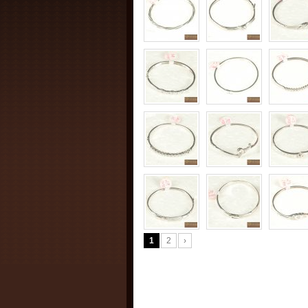
1
2
›