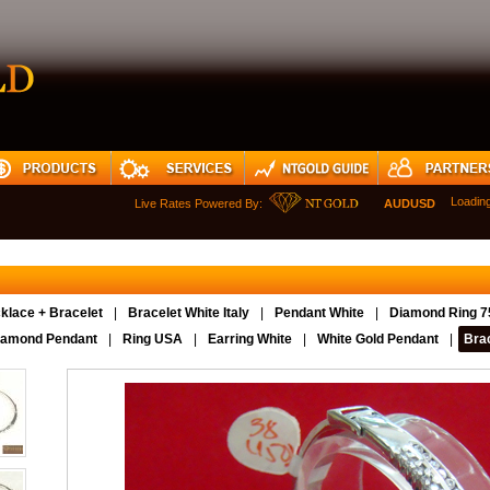
Loadin
Live Rates Powered By:
AUDUSD
NZ
klace + Bracelet
|
Bracelet White Italy
|
Pendant White
|
Diamond Ring 7
iamond Pendant
|
Ring USA
|
Earring White
|
White Gold Pendant
|
Brac