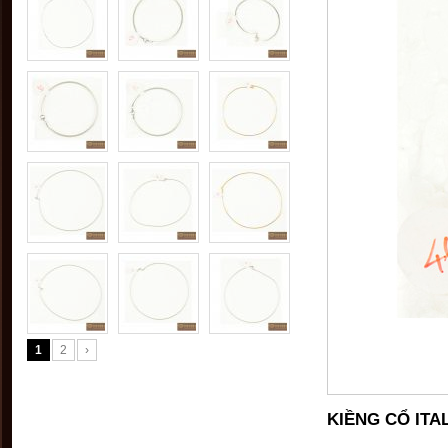
1
2
›
KIỀNG CỔ ITAL