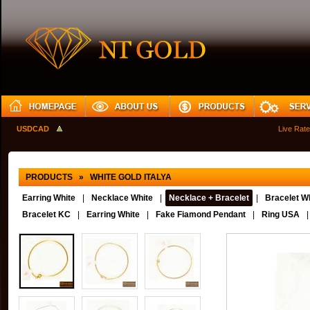
USDCAD
Live Rates
PRODUCTS » WHITE GOLD ITALYA
Earring White
|
Necklace White
|
Necklace + Bracelet
|
Bracelet Wh
Bracelet KC
|
Earring White
|
Fake Fiamond Pendant
|
Ring USA
|